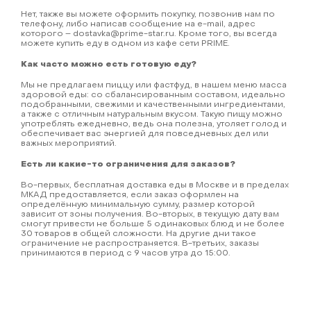
Нет, также вы можете оформить покупку, позвонив нам по
телефону, либо написав сообщение на e-mail, адрес
которого – dostavka@prime-star.ru. Кроме того, вы всегда
можете купить еду в одном из кафе сети PRIME.
Как часто можно есть готовую еду?
Мы не предлагаем пиццу или фастфуд, в нашем меню масса
здоровой еды: со сбалансированным составом, идеально
подобранными, свежими и качественными ингредиентами,
а также с отличным натуральным вкусом. Такую пищу можно
употреблять ежедневно, ведь она полезна, утоляет голод и
обеспечивает вас энергией для повседневных дел или
важных мероприятий.
Есть ли какие-то ограничения для заказов?
Во-первых, бесплатная доставка еды в Москве и в пределах
МКАД предоставляется, если заказ оформлен на
определённую минимальную сумму, размер которой
зависит от зоны получения. Во-вторых, в текущую дату вам
смогут привести не больше 5 одинаковых блюд и не более
30 товаров в общей сложности. На другие дни такое
ограничение не распространяется. В-третьих, заказы
принимаются в период с 9 часов утра до 15:00.