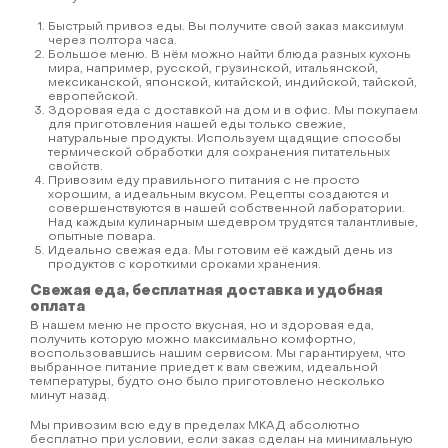
Быстрый привоз еды. Вы получите свой заказ максимум
через полтора часа.
Большое меню. В нём можно найти блюда разных кухонь
мира, например, русской, грузинской, итальянской,
мексиканской, японской, китайской, индийской, тайской,
европейской.
Здоровая еда с доставкой на дом и в офис. Мы покупаем
для приготовления нашей еды только свежие,
натуральные продукты. Используем щадящие способы
термической обработки для сохранения питательных
свойств.
Привозим еду правильного питания с не просто
хорошим, а идеальным вкусом. Рецепты создаются и
совершенствуются в нашей собственной лаборатории.
Над каждым кулинарным шедевром трудятся талантливые,
опытные повара.
Идеально свежая еда. Мы готовим её каждый день из
продуктов с короткими сроками хранения.
Свежая еда, бесплатная доставка и удобная
оплата
В нашем меню не просто вкусная, но и здоровая еда,
получить которую можно максимально комфортно,
воспользовавшись нашим сервисом. Мы гарантируем, что
выбранное питание приедет к вам свежим, идеальной
температуры, будто оно было приготовлено несколько
минут назад.
Мы привозим всю еду в пределах МКАД абсолютно
бесплатно при условии, если заказ сделан на минимальную