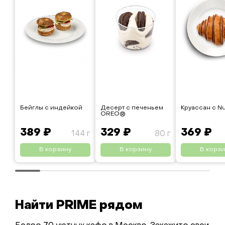
Бейглы с индейкой
Десерт с печеньем
Круассан с Nu
OREO®
389 ₽
329 ₽
369 ₽
144 г
80 г
В корзину
В корзину
В корзи
Найти PRIME рядом