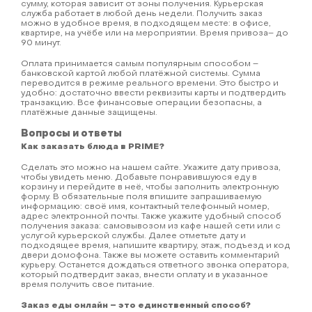
сумму, которая зависит от зоны получения. Курьерская
служба работает в любой день недели. Получить заказ
можно в удобное время, в подходящем месте: в офисе,
квартире, на учёбе или на мероприятии. Время привоза– до
90 минут.
Оплата принимается самым популярным способом –
банковской картой любой платёжной системы. Сумма
переводится в режиме реального времени. Это быстро и
удобно: достаточно ввести реквизиты карты и подтвердить
транзакцию. Все финансовые операции безопасны, а
платёжные данные защищены.
Вопросы и ответы
Как заказать блюда в PRIME?
Сделать это можно на нашем сайте. Укажите дату привоза,
чтобы увидеть меню. Добавьте понравившуюся еду в
корзину и перейдите в неё, чтобы заполнить электронную
форму. В обязательные поля впишите запрашиваемую
информацию: своё имя, контактный телефонный номер,
адрес электронной почты. Также укажите удобный способ
получения заказа: самовывозом из кафе нашей сети или с
услугой курьерской службы. Далее отметьте дату и
подходящее время, напишите квартиру, этаж, подъезд и код
двери домофона. Также вы можете оставить комментарий
курьеру. Останется дождаться ответного звонка оператора,
который подтвердит заказ, внести оплату и в указанное
время получить свое питание.
Заказ еды онлайн – это единственный способ?