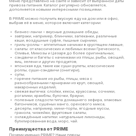
Меню представлено на сайте и зависит от выбранной даты
привоза питания. Каталог регулярно обновляется,
дополняется новыми интересными позициями.
В PRIME можно получить вкусную еду на дом или в офис,
выбрав её в меню, которое включает категории:
бизнес-ланчи – вкусные домашние обеды;
завтраки, например, блинчики, запеканки, различные
каши, воздушные суфле, пышные сырники;
гриль-роллы – аппетитные начинки в хрустящем лаваше;
салаты: от классических и любимых всеми Греческого,
Оливье, Мимозы и Цезаря до более оригинальных;
сэндвичи и багеты с начинками из птицы, рыбы, овощей,
яиц, зелени и других продуктов;
японская еда, такие как суши-рулеты, классические
роллы, суши-сэндвичи (онигири);
супы;
горячее питание из рыбы, птицы, мяса с
разнообразными гарнирами из круп, овощей,
макаронных изделий;
свежая выпечка: слойки, кексы, круассаны, сочники,
рогалики, крамблы, булочки, брауни;
полезные сладости типа домашнего зефира, злаковых
батончиков, сушёных манго, орехового микса;
десерты, например, мини-торты, ягодные муссы,
гранола, чизкейки, фруктовые салаты;
охлаждённые напитки: натуральные лимонады,
бутилированная вода, морс, чай.
Преимущества от PRIME
Почему именно PRIME? Наши плюсы: