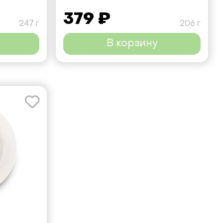
379 ₽
247 г
206 г
В корзину