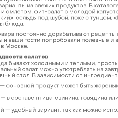
м нужно заказать салаты с доставкой по
варианты из свежих продуктов. В каталог
 и омлетом, фит-салат с молодой капусто
кий», сельдь под шубой, поке с тунцом,
ы блюда.
вара постоянно дорабатывают рецепты и
ы и ваши гости попробовали полезные и в
 в Москве.
идности салатов
да бывают холодными и теплыми, просты
альный салат можно употреблять на завтр
чный стол. В зависимости от ингредиент
— основной продукт может быть жарены
— в составе птица, свинина, говядина или
 — удобный вариант, так как можно испо