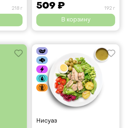
509 ₽
218 г
192 г
В корзину
Нисуаз