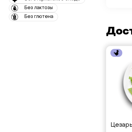
Без лактозы
Без глютена
Дост
Цезарь