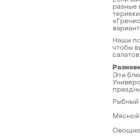
Если ва
разные 
терияки
«Гречес
вариант
Наши по
чтобы в
салатов
Разнов
Эти блю
Универс
праздни
Рыбный 
Мясной 
Овощной