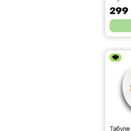
299
Табуле