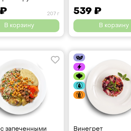
 ₽
539 ₽
207 г
В корзину
В корзину
 с запеченными
Винегрет