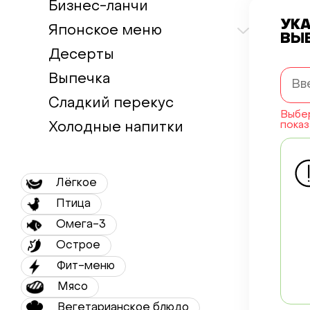
Бизнес-ланчи
УК
Японское меню
ВЫ
Десерты
Выпечка
Сладкий перекус
Выбер
показ
Холодные напитки
Лёгкое
Птица
Омега-3
Острое
Фит-меню
Мясо
Вегетарианское блюдо