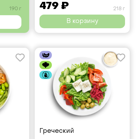
479 ₽
190 г
218 г
В корзину
Греческий