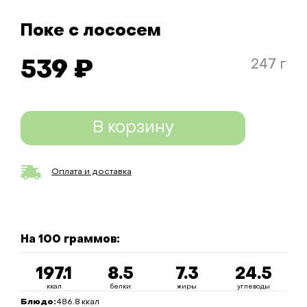
Поке с лососем
247 г
539 ₽
В корзину
Оплата и доставка
На 100 граммов:
197.1
8.5
7.3
24.5
ккал
белки
жиры
углеводы
Блюдо:
486.8
ккал