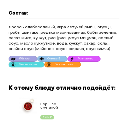
Состав:
Лосось слабосоленый, икра летучей рыбы, огурцы,
грибы шиитаке, редька маринованная, бобы зеленые,
салат микс, кунжут, рис (рис, уксус мицукан, соевый
соус, масло кунжутное, вода, кунжут, сахар, соль),
спайси соус (майонез, соус шрирача, соус кимчи)
Лёгкое
Омега-3
Фит-меню
Без лактозы
Без глютена
К этому блюду отлично подойдёт:
Борщ со
сметаной
+ 319 ₽