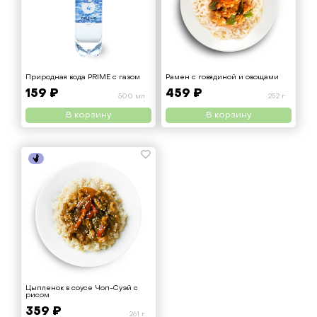
Природная вода PRIME с газом
Рамен с говядиной и овощами
159 ₽
459 ₽
500 мл
252 г
В корзину
В корзину
Цыпленок в соусе Чоп-Суэй с
рисом
359 ₽
261 г