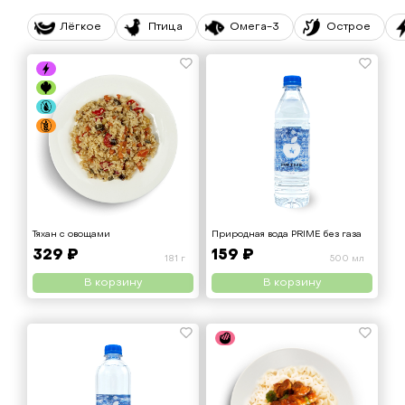
Лёгкое
Птица
Омега-3
Острое
Тяхан с овощами
Природная вода PRIME без газа
329 ₽
159 ₽
181 г
500 мл
В корзину
В корзину