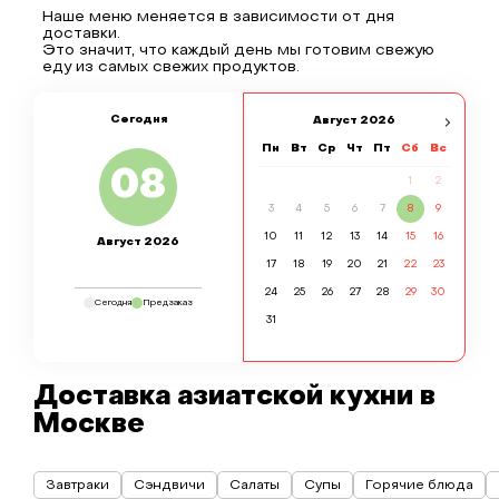
Наше меню меняется в зависимости от дня
доставки.
Это значит, что каждый день мы готовим свежую
еду из самых свежих продуктов.
Сегодня
Август
2026
Пн
Вт
Ср
Чт
Пт
Сб
Вс
08
1
2
3
4
5
6
7
8
9
10
11
12
13
14
15
16
Август 2026
17
18
19
20
21
22
23
24
25
26
27
28
29
30
Сегодня
Предзаказ
31
Доставка азиатской кухни в
Москве
Завтраки
Сэндвичи
Салаты
Супы
Горячие блюда