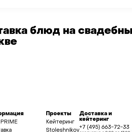
авка блюд на свадебны
кве
ормация
Проекты
Доставка и
кейтеринг
 PRIME
Кейтеринг
+7 (495) 663-72-33
авка
Stoleshnikov