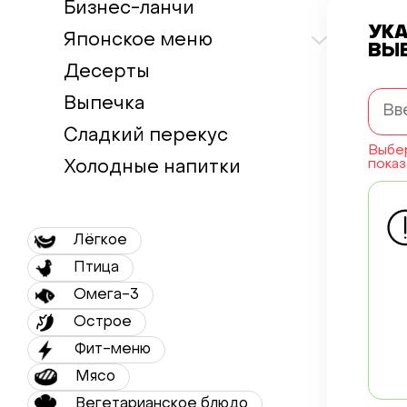
Бизнес-ланчи
УК
Японское меню
ВЫ
Десерты
Выпечка
Сладкий перекус
Выбер
показ
Холодные напитки
Лёгкое
Птица
Омега-3
Острое
Фит-меню
Мясо
Вегетарианское блюдо