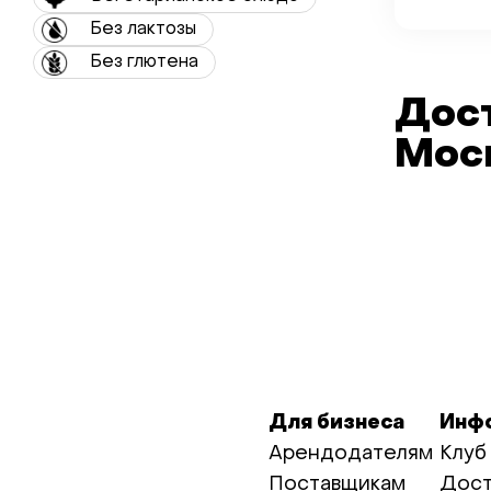
Без лактозы
Без глютена
Дост
Мос
Для бизнеса
Инф
Арендодателям
Клуб
Поставщикам
Дост