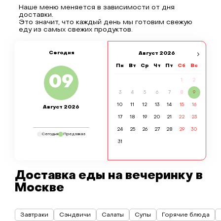
Наше меню меняется в зависимости от дня
доставки.
Это значит, что каждый день мы готовим свежую
еду из самых свежих продуктов.
Сегодня
Август
2026
Пн
Вт
Ср
Чт
Пт
Сб
Вс
09
1
2
3
4
5
6
7
8
9
10
11
12
13
14
15
16
Август 2026
17
18
19
20
21
22
23
24
25
26
27
28
29
30
Сегодня
Предзаказ
31
Доставка еды на вечеринку в
Москве
Завтраки
Сэндвичи
Салаты
Супы
Горячие блюда