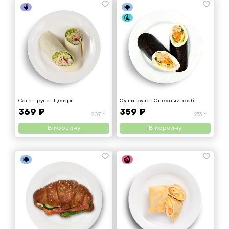
Салат-рулет Цезарь
Суши-рулет Снежный краб
369 ₽
359 ₽
207 г
253 г
В корзину
В корзину