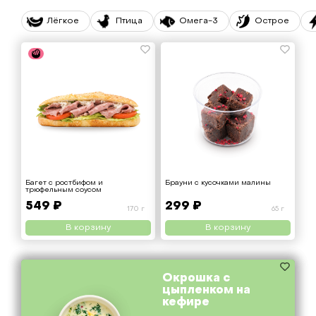
Лёгкое
Птица
Омега-3
Острое
Багет с ростбифом и
Брауни с кусочками малины
трюфельным соусом
549 ₽
299 ₽
170 г
65 г
В корзину
В корзину
Котлета
Овощи Mix
Окрошка с
"Пожарская" с
цыпленком на
картофельным
кефире
пюре