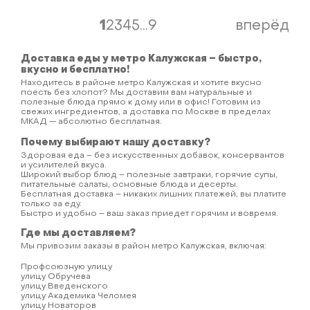
1
2
3
4
5
...
9
вперёд
Доставка еды у метро Калужская – быстро,
вкусно и бесплатно!
Находитесь в районе метро Калужская и хотите вкусно
поесть без хлопот? Мы доставим вам натуральные и
полезные блюда прямо к дому или в офис! Готовим из
свежих ингредиентов, а доставка по Москве в пределах
МКАД — абсолютно бесплатная.
Почему выбирают нашу доставку?
Здоровая еда – без искусственных добавок, консервантов
и усилителей вкуса.
Широкий выбор блюд – полезные завтраки, горячие супы,
питательные салаты, основные блюда и десерты.
Бесплатная доставка – никаких лишних платежей, вы платите
только за еду.
Быстро и удобно – ваш заказ приедет горячим и вовремя.
Где мы доставляем?
Мы привозим заказы в район метро Калужская, включая:
Профсоюзную улицу
улицу Обручева
улицу Введенского
улицу Академика Челомея
улицу Новаторов