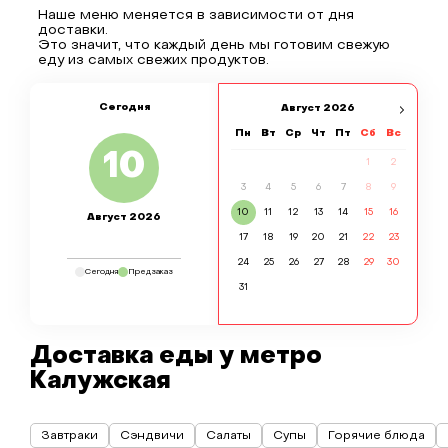
Наше меню меняется в зависимости от дня
доставки.
Это значит, что каждый день мы готовим свежую
еду из самых свежих продуктов.
Сегодня
Август
2026
Пн
Вт
Ср
Чт
Пт
Сб
Вс
10
1
2
3
4
5
6
7
8
9
10
11
12
13
14
15
16
Август 2026
17
18
19
20
21
22
23
24
25
26
27
28
29
30
Сегодня
Предзаказ
31
Доставка еды у метро
Калужская
Завтраки
Сэндвичи
Салаты
Супы
Горячие блюда