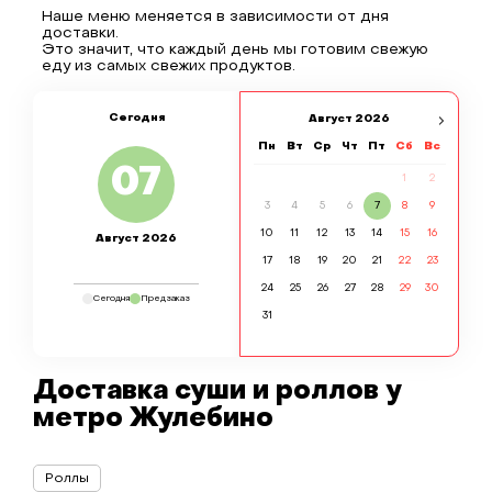
Наше меню меняется в зависимости от дня
доставки.
Это значит, что каждый день мы готовим свежую
еду из самых свежих продуктов.
Сегодня
Август
2026
Пн
Вт
Ср
Чт
Пт
Сб
Вс
07
1
2
3
4
5
6
7
8
9
10
11
12
13
14
15
16
Август 2026
17
18
19
20
21
22
23
24
25
26
27
28
29
30
Сегодня
Предзаказ
31
Доставка суши и роллов у
метро Жулебино
Роллы