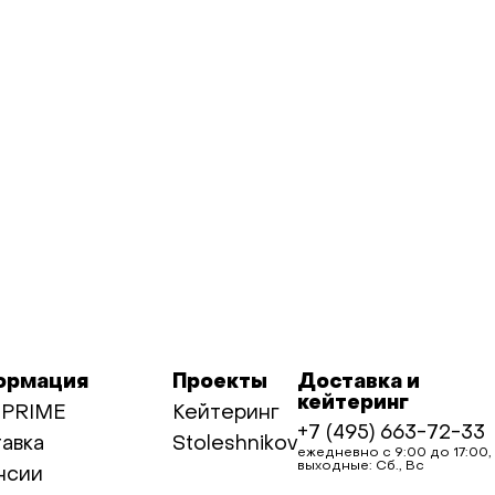
ормация
Проекты
Доставка и
кейтеринг
 PRIME
Кейтеринг
+7 (495) 663-72-33
авка
Stoleshnikov
ежедневно с 9:00 до 17:00,
выходные: Сб., Вс
нсии