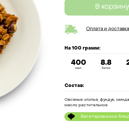
В корзин
Оплата и доставк
На 100 грамм:
400
8.8
ккал
белки
Состав:
Овсяные хлопья, фундук, минда
масло растительное
Вегетарианское блю