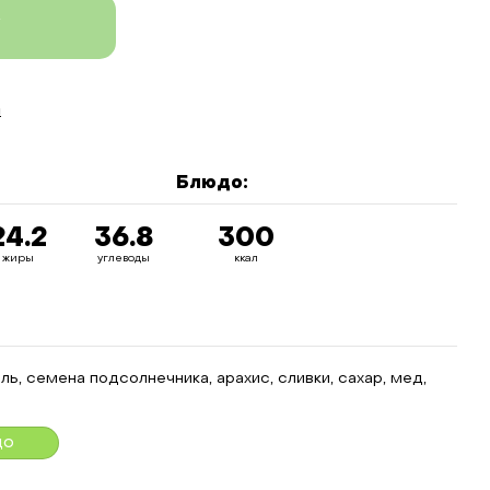
у
а
Блюдо:
24.2
36.8
300
жиры
углеводы
ккал
ль, семена подсолнечника, арахис, сливки, сахар, мед,
до