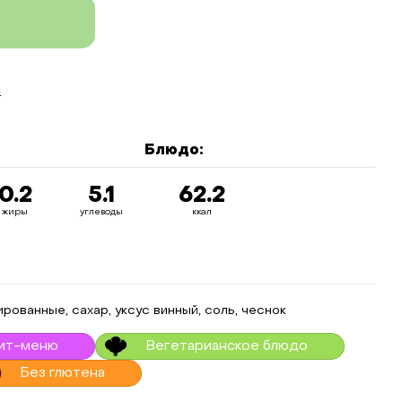
у
а
Блюдо:
0.2
5.1
62.2
жиры
углеводы
ккал
ованные, сахар, уксус винный, соль, чеснок
ит-меню
Вегетарианское блюдо
Без глютена