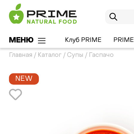
МЕНЮ
Клуб PRIME
PRIME
Главная
/
Каталог
/
Супы
/
Гаспачо
NEW