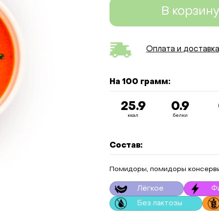
В корзин
Оплата и доставк
На 100 грамм:
25.9
0.9
ккал
белки
Состав:
Помидоры, помидоры консервир
Лёгкое
Ф
Без лактозы