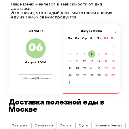
Наше меню меняется в зависимости от дня
доставки.
Это значит, что каждый день мы готовим свежую
еду из самых свежих продуктов.
Сегодня
Август
2026
Пн
Вт
Ср
Чт
Пт
Сб
Вс
06
1
2
3
4
5
6
7
8
9
10
11
12
13
14
15
16
Август 2026
17
18
19
20
21
22
23
24
25
26
27
28
29
30
Сегодня
Предзаказ
31
Доставка полезной еды в
Москве
Завтраки
Сэндвичи
Салаты
Супы
Горячие блюда