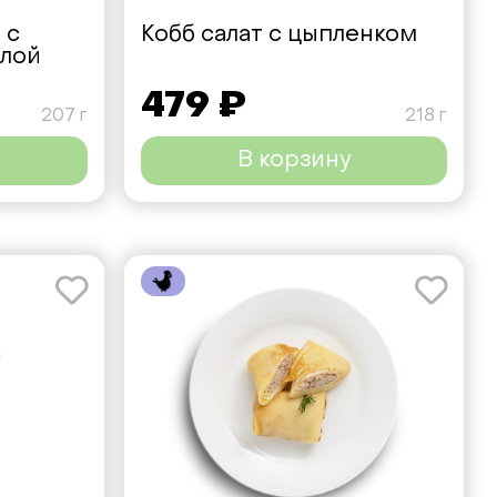
 с
Кобб салат с цыпленком
олой
479 ₽
207 г
218 г
В корзину