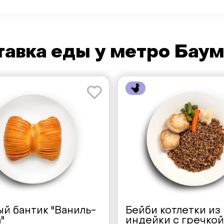
авка еды у метро Баум
й бантик "Ваниль-
Бейби котлетки из
"
индейки с гречкой