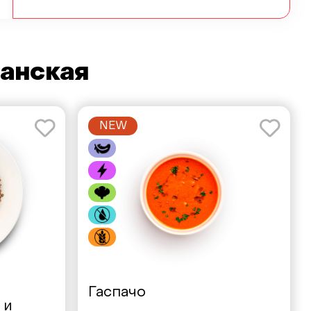
анская
NEW
Гаспачо
 и