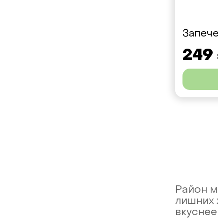
Запече
249
Район м
лишних 
вкуснее