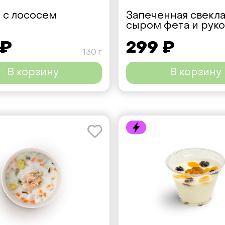
 с лососем
Запеченная свекла
сыром фета и рук
 ₽
299 ₽
130 г
В корзину
В корзину