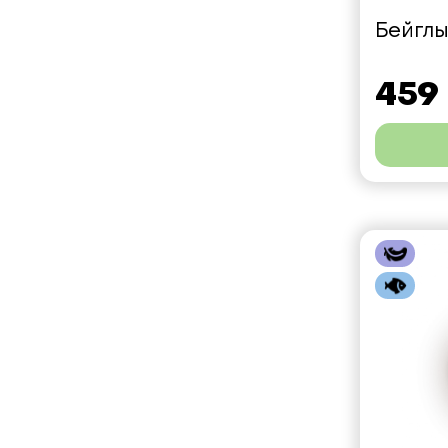
Бейглы
459