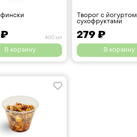
-фински
Творог с йогуртом
сухофруктами
 ₽
279 ₽
400 мл
В корзину
В корзину