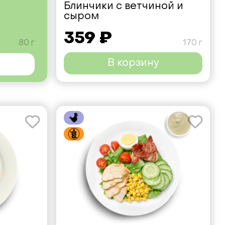
Блинчики с ветчиной и
сыром
359 ₽
80 г
170 г
В корзину