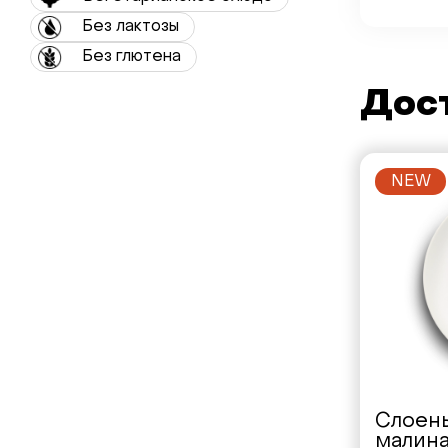
Без лактозы
Без глютена
Дост
NEW
Слоены
малина