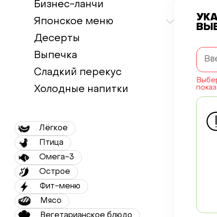
Бизнес-ланчи
УК
Японское меню
ВЫ
Десерты
Выпечка
Сладкий перекус
Выбер
показ
Холодные напитки
Лёгкое
Птица
Омега-3
Острое
Фит-меню
Мясо
Вегетарианское блюдо