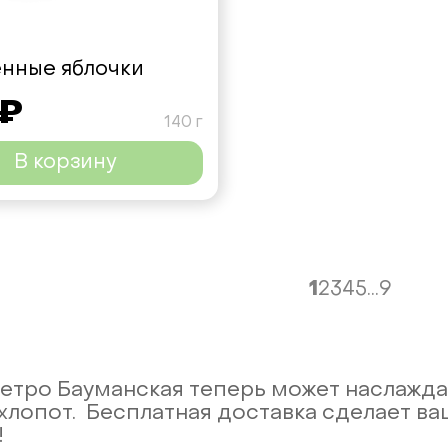
нные яблочки
 ₽
140 г
В корзину
1
2
3
4
5
...
9
етро Бауманская теперь может наслажда
хлопот. Бесплатная доставка сделает ваш
!