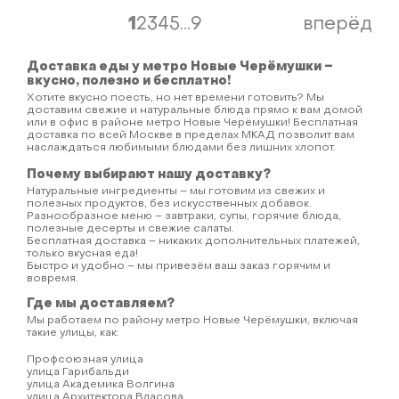
1
2
3
4
5
...
9
вперёд
Доставка еды у метро Новые Черёмушки –
вкусно, полезно и бесплатно!
Хотите вкусно поесть, но нет времени готовить? Мы
доставим свежие и натуральные блюда прямо к вам домой
или в офис в районе метро Новые Черёмушки! Бесплатная
доставка по всей Москве в пределах МКАД позволит вам
наслаждаться любимыми блюдами без лишних хлопот.
Почему выбирают нашу доставку?
Натуральные ингредиенты – мы готовим из свежих и
полезных продуктов, без искусственных добавок.
Разнообразное меню – завтраки, супы, горячие блюда,
полезные десерты и свежие салаты.
Бесплатная доставка – никаких дополнительных платежей,
только вкусная еда!
Быстро и удобно – мы привезём ваш заказ горячим и
вовремя.
Где мы доставляем?
Мы работаем по району метро Новые Черёмушки, включая
такие улицы, как:
Профсоюзная улица
улица Гарибальди
улица Академика Волгина
улица Архитектора Власова