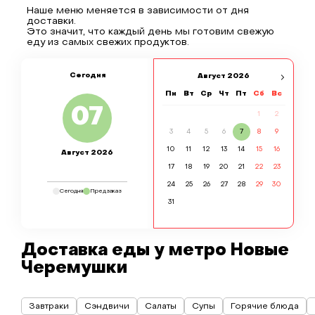
Наше меню меняется в зависимости от дня
доставки.
Это значит, что каждый день мы готовим свежую
еду из самых свежих продуктов.
Сегодня
Август
2026
Пн
Вт
Ср
Чт
Пт
Сб
Вс
07
1
2
3
4
5
6
7
8
9
10
11
12
13
14
15
16
Август 2026
17
18
19
20
21
22
23
24
25
26
27
28
29
30
Сегодня
Предзаказ
31
Доставка еды у метро Новые
Черемушки
Завтраки
Сэндвичи
Салаты
Супы
Горячие блюда