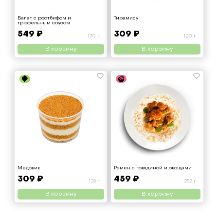
Багет с ростбифом и
Тирамису
трюфельным соусом
549 ₽
309 ₽
170 г
120 г
В корзину
В корзину
Медовик
Рамен с говядиной и овощами
309 ₽
459 ₽
125 г
252 г
В корзину
В корзину