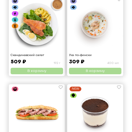
Скандинавский салат
Уха по-фински
509 ₽
309 ₽
192 г
400 мл
В корзину
В корзину
NEW