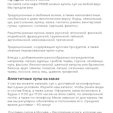
На сайте сети кафе PRIME можно купить суп на любой вкус.
Мы предлагаем:
Традиционные и любимые всеми, а также малоизвестные,
необычные и даже экзотические вкусы: борщ, свекольник,
щи, рассольник, кулеш, калья, гаспачо, рамен, венгерский
гуляш, суимоно, солянка, окрошка, фахитос;
Рецепты разных кухонь мира: русской, японской, финской,
индийской, французской, грузинской, тайской,
аргентинской, мексиканской, греческой;
Традиционные, содержащие кусочки продуктов, а также
нежные пюрированные крем-супы;
Блюда с добавлением разнообразных ингредиентов,
например, лапши, курицы, грибов, тыквы, гороха, чечевицы,
нута, фасоли, белокочанной, цветной капусты или брокколи,
бекона, круп, свеклы, томатов, лапши, сезонных овощей,
тыквы, лосося, мяса, яиц, щавеля, трюфелей.
Аппетитные супы на заказ
У нас вы можете заказать суп с доставкой на комфортных,
выгодных условиях. Изучите наш каталог, чтобы узнать виды
и состав блюд, а также цены. Оформить заказ возможно в
будни с 9:00 до 17:00 часов на этом сайте, по электронной
почте, а также по телефону. Меню зависит от дня заказа, так
как мы регулярно обновляем и пополняем его. Среднее
время доставки – 90 минут.
Доставка супов в Москве – бесплатная услуга, которую мы