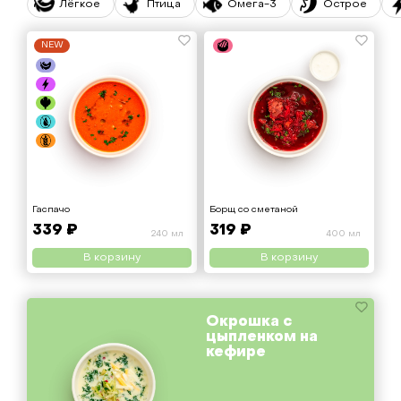
Лёгкое
Птица
Омега-3
Острое
NEW
Гаспачо
Борщ со сметаной
339 ₽
319 ₽
240 мл
400 мл
В корзину
В корзину
Окрошка с
цыпленком на
кефире