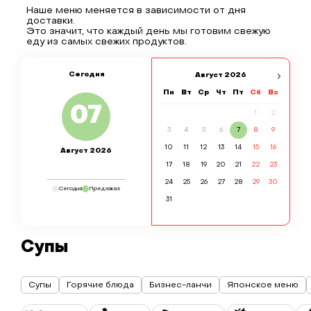
Наше меню меняется в зависимости от дня
доставки.
Это значит, что каждый день мы готовим свежую
еду из самых свежих продуктов.
Сегодня
Август
2026
Пн
Вт
Ср
Чт
Пт
Сб
Вс
07
1
2
3
4
5
6
7
8
9
10
11
12
13
14
15
16
Август 2026
17
18
19
20
21
22
23
24
25
26
27
28
29
30
Сегодня
Предзаказ
31
Супы
Супы
Горячие блюда
Бизнес-ланчи
Японское меню