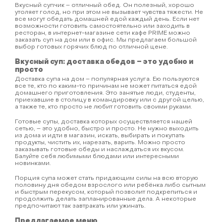
Вкусный супчик – отличный обед. Он полезный, хорошо
утоляет голод, но при этом не вызывает чувства тяжести. Не
все могут обедать домашней едой каждый день. Если нет
возможности готовить самостоятельно или заходить в
ресторан, в интернет-магазине сети кафе PRIME можно
заказать суп на дом или в офис. Мы предлагаем большой
выбор готовых горячих блюд по отличной цене.
Вкусный суп: доставка обедов – это удобно и
просто
Доставка супа на дом – популярная услуга. Ею пользуются
все те, кто по каким-то причинам не может питаться едой
домашнего приготовления. Это занятые люди, студенты,
приехавшие в столицу в командировку или с другой целью,
а также те, кто просто не любит готовить своими руками.
Готовые супы, доставка которых осуществляется нашей
сетью, – это удобно, быстро и просто. Не нужно выходить
из дома и идти в магазин, искать, выбирать и покупать
продукты, чистить их, нарезать, варить. Можно просто
заказывать готовые обеды и наслаждаться их вкусом.
Балуйте себя любимыми блюдами или интересными
новинками.
Порция супа может стать придающим силы на всю вторую
половину дня обедом взрослого или ребёнка либо сытным
и быстрым перекусом, который позволит подкрепиться и
продолжить делать запланированные дела. А некоторые
предпочитают так завтракать или ужинать.
Предлагаемое меню