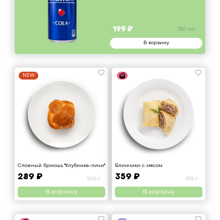
199 ₽
330 мл
В корзину
NEW
Слоеный бриошь "Клубника-личи"
Блинчики с мясом
289 ₽
359 ₽
100 г
170 г
В корзину
В корзину