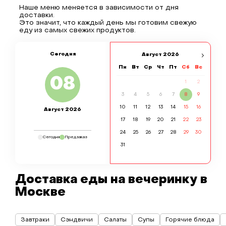
Наше меню меняется в зависимости от дня
доставки.
Это значит, что каждый день мы готовим свежую
еду из самых свежих продуктов.
Сегодня
Август
2026
Пн
Вт
Ср
Чт
Пт
Сб
Вс
08
1
2
3
4
5
6
7
8
9
10
11
12
13
14
15
16
Август 2026
17
18
19
20
21
22
23
24
25
26
27
28
29
30
Сегодня
Предзаказ
31
Доставка еды на вечеринку в
Москве
Завтраки
Сэндвичи
Салаты
Супы
Горячие блюда