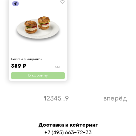
Бейглы с индейкой
389 ₽
144 г
В корзину
1
2
3
4
5
...
9
вперёд
Доставка и кейтеринг
+7 (495) 663-72-33