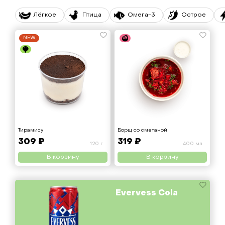
Лёгкое
Птица
Омега-3
Острое
NEW
Тирамису
Борщ со сметаной
309 ₽
319 ₽
120 г
400 мл
В корзину
В корзину
Evervess Cola