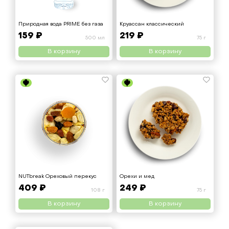
Природная вода PRIME без газа
Круассан классический
159 ₽
219 ₽
500 мл
75 г
В корзину
В корзину
NUTbreak Ореховый перекус
Орехи и мед
409 ₽
249 ₽
108 г
75 г
В корзину
В корзину